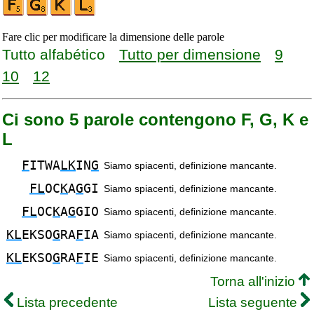
Fare clic per modificare la dimensione delle parole
Tutto alfabético
Tutto per dimensione
9
10
12
Ci sono 5 parole contengono F, G, K e
L
F
ITWA
LK
IN
G
Siamo spiacenti, definizione mancante.
FL
OC
K
A
G
GI
Siamo spiacenti, definizione mancante.
FL
OC
K
A
G
GIO
Siamo spiacenti, definizione mancante.
KL
EKSO
G
RA
F
IA
Siamo spiacenti, definizione mancante.
KL
EKSO
G
RA
F
IE
Siamo spiacenti, definizione mancante.
Torna all'inizio
Lista precedente
Lista seguente