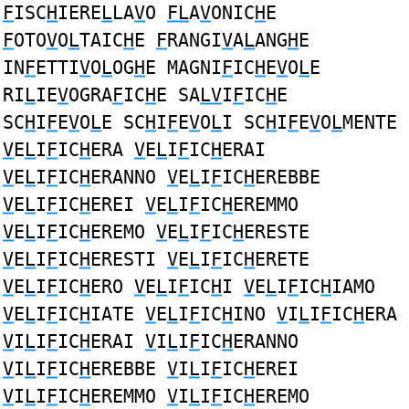
F
ISC
H
IERE
L
LA
V
O
FL
A
V
ONIC
H
E
F
OTO
V
O
L
TAIC
H
E
F
RANGI
V
A
L
ANG
H
E
IN
F
ETTI
V
O
L
OG
H
E MAGNI
F
IC
H
E
V
O
L
E
RI
L
IE
V
OGRA
F
IC
H
E SA
LV
I
F
IC
H
E
SC
H
I
F
E
V
O
L
E SC
H
I
F
E
V
O
L
I SC
H
I
F
E
V
O
L
MENTE
V
E
L
I
F
IC
H
ERA
V
E
L
I
F
IC
H
ERAI
V
E
L
I
F
IC
H
ERANNO
V
E
L
I
F
IC
H
EREBBE
V
E
L
I
F
IC
H
EREI
V
E
L
I
F
IC
H
EREMMO
V
E
L
I
F
IC
H
EREMO
V
E
L
I
F
IC
H
ERESTE
V
E
L
I
F
IC
H
ERESTI
V
E
L
I
F
IC
H
ERETE
V
E
L
I
F
IC
H
ERO
V
E
L
I
F
IC
H
I
V
E
L
I
F
IC
H
IAMO
V
E
L
I
F
IC
H
IATE
V
E
L
I
F
IC
H
INO
V
I
L
I
F
IC
H
ERA
V
I
L
I
F
IC
H
ERAI
V
I
L
I
F
IC
H
ERANNO
V
I
L
I
F
IC
H
EREBBE
V
I
L
I
F
IC
H
EREI
V
I
L
I
F
IC
H
EREMMO
V
I
L
I
F
IC
H
EREMO