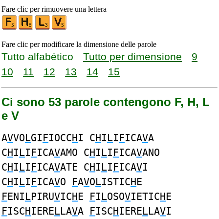
Fare clic per rimuovere una lettera
Fare clic per modificare la dimensione delle parole
Tutto alfabético
Tutto per dimensione
9
10
11
12
13
14
15
Ci sono 53 parole contengono F, H, L
e V
A
V
VO
L
GI
F
IOCC
H
I C
H
I
L
I
F
ICA
V
A
C
H
I
L
I
F
ICA
V
AMO C
H
I
L
I
F
ICA
V
ANO
C
H
I
L
I
F
ICA
V
ATE C
H
I
L
I
F
ICA
V
I
C
H
I
L
I
F
ICA
V
O
F
A
V
O
L
ISTIC
H
E
F
ENI
L
PIRU
V
IC
H
E
F
I
L
OSO
V
IETIC
H
E
F
ISC
H
IERE
L
LA
V
A
F
ISC
H
IERE
L
LA
V
I