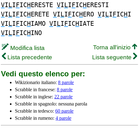
V
I
L
I
F
IC
H
ERESTE
V
I
L
I
F
IC
H
ERESTI
V
I
L
I
F
IC
H
ERETE
V
I
L
I
F
IC
H
ERO
V
I
L
I
F
IC
H
I
V
I
L
I
F
IC
H
IAMO
V
I
L
I
F
IC
H
IATE
V
I
L
I
F
IC
H
INO
Torna all'inizio
Modifica lista
Lista precedente
Lista seguente
Vedi questo elenco per:
Wikizionario italiano:
8 parole
Scrabble in francese:
8 parole
Scrabble in inglese:
22 parole
Scrabble in spagnolo: nessuna parola
Scrabble in tedesco:
60 parole
Scrabble in rumeno:
4 parole