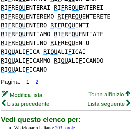
R
I
F
RE
QU
ENTERAI
R
I
F
RE
QU
ENTEREI
R
I
F
RE
QU
ENTEREMO
R
I
F
RE
QU
ENTERETE
R
I
F
RE
QU
ENTERO
R
I
F
RE
QU
ENTI
R
I
F
RE
QU
ENTIAMO
R
I
F
RE
QU
ENTIATE
R
I
F
RE
QU
ENTINO
R
I
F
RE
QU
ENTO
R
I
QU
ALI
F
ICA
R
I
QU
ALI
F
ICAI
R
I
QU
ALI
F
ICAMMO
R
I
QU
ALI
F
ICANDO
R
I
QU
ALI
F
ICANO
Pagina:
1
2
Torna all'inizio
Modifica lista
Lista precedente
Lista seguente
Vedi questo elenco per:
Wikizionario italiano:
203 parole