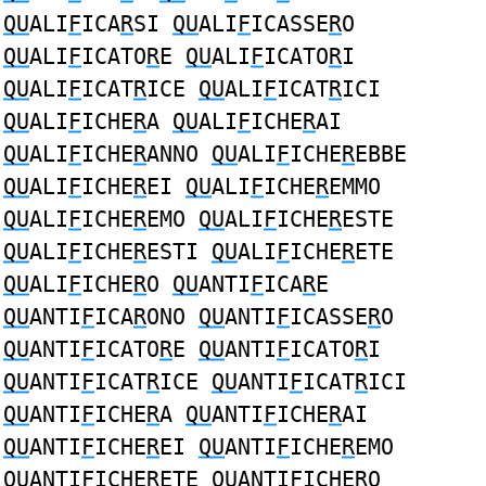
QU
ALI
F
ICA
R
SI
QU
ALI
F
ICASSE
R
O
QU
ALI
F
ICATO
R
E
QU
ALI
F
ICATO
R
I
QU
ALI
F
ICAT
R
ICE
QU
ALI
F
ICAT
R
ICI
QU
ALI
F
ICHE
R
A
QU
ALI
F
ICHE
R
AI
QU
ALI
F
ICHE
R
ANNO
QU
ALI
F
ICHE
R
EBBE
QU
ALI
F
ICHE
R
EI
QU
ALI
F
ICHE
R
EMMO
QU
ALI
F
ICHE
R
EMO
QU
ALI
F
ICHE
R
ESTE
QU
ALI
F
ICHE
R
ESTI
QU
ALI
F
ICHE
R
ETE
QU
ALI
F
ICHE
R
O
QU
ANTI
F
ICA
R
E
QU
ANTI
F
ICA
R
ONO
QU
ANTI
F
ICASSE
R
O
QU
ANTI
F
ICATO
R
E
QU
ANTI
F
ICATO
R
I
QU
ANTI
F
ICAT
R
ICE
QU
ANTI
F
ICAT
R
ICI
QU
ANTI
F
ICHE
R
A
QU
ANTI
F
ICHE
R
AI
QU
ANTI
F
ICHE
R
EI
QU
ANTI
F
ICHE
R
EMO
QU
ANTI
F
ICHE
R
ETE
QU
ANTI
F
ICHE
R
O