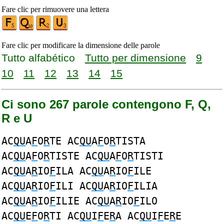
Fare clic per rimuovere una lettera
Fare clic per modificare la dimensione delle parole
Tutto alfabético
Tutto per dimensione
9
10
11
12
13
14
15
Ci sono 267 parole contengono F, Q,
R e U
AC
QU
A
F
O
R
TE AC
QU
A
F
O
R
TISTA
AC
QU
A
F
O
R
TISTE AC
QU
A
F
O
R
TISTI
AC
QU
A
R
IO
F
ILA AC
QU
A
R
IO
F
ILE
AC
QU
A
R
IO
F
ILI AC
QU
A
R
IO
F
ILIA
AC
QU
A
R
IO
F
ILIE AC
QU
A
R
IO
F
ILO
AC
QU
E
F
O
R
TI AC
QU
I
F
E
R
A AC
QU
I
F
E
R
E