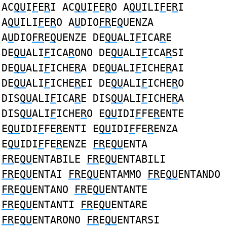
AC
QU
I
F
E
R
I AC
QU
I
F
E
R
O A
QU
ILI
F
E
R
I
A
QU
ILI
F
E
R
O A
U
DIO
FR
E
Q
UENZA
A
U
DIO
FR
E
Q
UENZE DE
QU
ALI
F
ICA
R
E
DE
QU
ALI
F
ICA
R
ONO DE
QU
ALI
F
ICA
R
SI
DE
QU
ALI
F
ICHE
R
A DE
QU
ALI
F
ICHE
R
AI
DE
QU
ALI
F
ICHE
R
EI DE
QU
ALI
F
ICHE
R
O
DIS
QU
ALI
F
ICA
R
E DIS
QU
ALI
F
ICHE
R
A
DIS
QU
ALI
F
ICHE
R
O E
QU
IDI
F
FE
R
ENTE
E
QU
IDI
F
FE
R
ENTI E
QU
IDI
F
FE
R
ENZA
E
QU
IDI
F
FE
R
ENZE
FR
E
QU
ENTA
FR
E
QU
ENTABILE
FR
E
QU
ENTABILI
FR
E
QU
ENTAI
FR
E
QU
ENTAMMO
FR
E
QU
ENTANDO
FR
E
QU
ENTANO
FR
E
QU
ENTANTE
FR
E
QU
ENTANTI
FR
E
QU
ENTARE
FR
E
QU
ENTARONO
FR
E
QU
ENTARSI