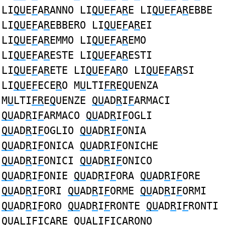
LI
QU
E
F
A
R
ANNO LI
QU
E
F
A
R
E LI
QU
E
F
A
R
EBBE
LI
QU
E
F
A
R
EBBERO LI
QU
E
F
A
R
EI
LI
QU
E
F
A
R
EMMO LI
QU
E
F
A
R
EMO
LI
QU
E
F
A
R
ESTE LI
QU
E
F
A
R
ESTI
LI
QU
E
F
A
R
ETE LI
QU
E
F
A
R
O LI
QU
E
F
A
R
SI
LI
QU
E
F
ECE
R
O M
U
LTI
FR
E
Q
UENZA
M
U
LTI
FR
E
Q
UENZE
QU
AD
R
I
F
ARMACI
QU
AD
R
I
F
ARMACO
QU
AD
R
I
F
OGLI
QU
AD
R
I
F
OGLIO
QU
AD
R
I
F
ONIA
QU
AD
R
I
F
ONICA
QU
AD
R
I
F
ONICHE
QU
AD
R
I
F
ONICI
QU
AD
R
I
F
ONICO
QU
AD
R
I
F
ONIE
QU
AD
R
I
F
ORA
QU
AD
R
I
F
ORE
QU
AD
R
I
F
ORI
QU
AD
R
I
F
ORME
QU
AD
R
I
F
ORMI
QU
AD
R
I
F
ORO
QU
AD
R
I
F
RONTE
QU
AD
R
I
F
RONTI
QU
ALI
F
ICA
R
E
QU
ALI
F
ICA
R
ONO