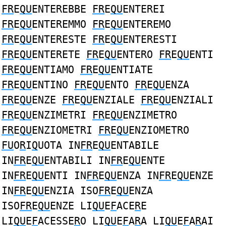
FR
E
QU
ENTEREBBE
FR
E
QU
ENTEREI
FR
E
QU
ENTEREMMO
FR
E
QU
ENTEREMO
FR
E
QU
ENTERESTE
FR
E
QU
ENTERESTI
FR
E
QU
ENTERETE
FR
E
QU
ENTERO
FR
E
QU
ENTI
FR
E
QU
ENTIAMO
FR
E
QU
ENTIATE
FR
E
QU
ENTINO
FR
E
QU
ENTO
FR
E
QU
ENZA
FR
E
QU
ENZE
FR
E
QU
ENZIALE
FR
E
QU
ENZIALI
FR
E
QU
ENZIMETRI
FR
E
QU
ENZIMETRO
FR
E
QU
ENZIOMETRI
FR
E
QU
ENZIOMETRO
FU
O
R
I
Q
UOTA IN
FR
E
QU
ENTABILE
IN
FR
E
QU
ENTABILI IN
FR
E
QU
ENTE
IN
FR
E
QU
ENTI IN
FR
E
QU
ENZA IN
FR
E
QU
ENZE
IN
FR
E
QU
ENZIA ISO
FR
E
QU
ENZA
ISO
FR
E
QU
ENZE LI
QU
E
F
ACE
R
E
LI
QU
E
F
ACESSE
R
O LI
QU
E
F
A
R
A LI
QU
E
F
A
R
AI