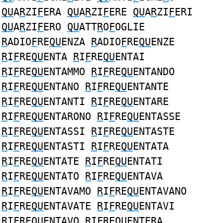
QU
A
R
ZI
F
ERA
QU
A
R
ZI
F
ERE
QU
A
R
ZI
F
ERI
QU
A
R
ZI
F
ERO
QU
ATT
R
O
F
OGLIE
R
ADIO
F
RE
QU
ENZA
R
ADIO
F
RE
QU
ENZE
R
I
F
RE
QU
ENTA
R
I
F
RE
QU
ENTAI
R
I
F
RE
QU
ENTAMMO
R
I
F
RE
QU
ENTANDO
R
I
F
RE
QU
ENTANO
R
I
F
RE
QU
ENTANTE
R
I
F
RE
QU
ENTANTI
R
I
F
RE
QU
ENTARE
R
I
F
RE
QU
ENTARONO
R
I
F
RE
QU
ENTASSE
R
I
F
RE
QU
ENTASSI
R
I
F
RE
QU
ENTASTE
R
I
F
RE
QU
ENTASTI
R
I
F
RE
QU
ENTATA
R
I
F
RE
QU
ENTATE
R
I
F
RE
QU
ENTATI
R
I
F
RE
QU
ENTATO
R
I
F
RE
QU
ENTAVA
R
I
F
RE
QU
ENTAVAMO
R
I
F
RE
QU
ENTAVANO
R
I
F
RE
QU
ENTAVATE
R
I
F
RE
QU
ENTAVI
R
I
F
RE
QU
ENTAVO
R
I
F
RE
QU
ENTERA