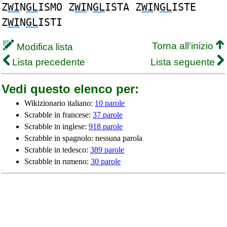
Z
WI
N
GL
ISMO Z
WI
N
GL
ISTA Z
WI
N
GL
ISTE
Z
WI
N
GL
ISTI
Torna all'inizio
Modifica lista
Lista precedente
Lista seguente
Vedi questo elenco per:
Wikizionario italiano:
10 parole
Scrabble in francese:
37 parole
Scrabble in inglese:
918 parole
Scrabble in spagnolo: nessuna parola
Scrabble in tedesco:
389 parole
Scrabble in rumeno:
30 parole