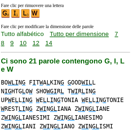
Fare clic per rimuovere una lettera
Fare clic per modificare la dimensione delle parole
Tutto alfabético
Tutto per dimensione
7
8
9
10
12
14
Ci sono 21 parole contengono G, I, L
e W
BO
WLI
N
G
F
I
T
W
A
L
KIN
G
G
OOD
WIL
L
N
IG
HTG
L
O
W
SHO
WGI
R
L
T
WI
R
L
IN
G
UP
W
E
L
L
I
N
G
W
E
L
L
I
N
G
TONIA
W
E
L
L
I
N
G
TONIE
W
REST
LI
N
G
Z
WI
N
GL
IANA Z
WI
N
GL
IANE
Z
WI
N
GL
IANESIMI Z
WI
N
GL
IANESIMO
Z
WI
N
GL
IANI Z
WI
N
GL
IANO Z
WI
N
GL
ISMI