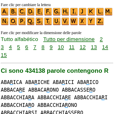
Fare clic per cambiare la lettera
Fare clic per modificare la dimensione delle parole
Tutto alfabético
Tutto per dimensione
2
3
4
5
6
7
8
9
10
11
12
13
14
15
Ci sono 434138 parole contengono R
ABA
R
ICA ABA
R
ICHE ABA
R
ICI ABA
R
ICO
ABBACA
R
E ABBACA
R
ONO ABBACASSE
R
O
ABBACCHIA
R
A ABBACCHIA
R
E ABBACCHIA
R
I
ABBACCHIA
R
O ABBACCHIA
R
ONO
ABBACCHIA
R
SI ABBACCHIASSE
R
O