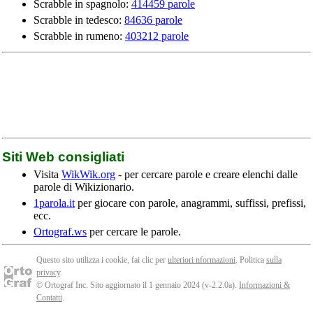
Scrabble in spagnolo:
414459 parole
Scrabble in tedesco:
84636 parole
Scrabble in rumeno:
403212 parole
Siti Web consigliati
Visita
WikWik.org
- per cercare parole e creare elenchi dalle
parole di Wikizionario.
1parola.it
per giocare con parole, anagrammi, suffissi, prefissi,
ecc.
Ortograf.ws
per cercare le parole.
Questo sito utilizza i cookie, fai clic per
ulteriori nformazioni
. Politica
sulla
privacy
.
© Ortograf Inc. Sito aggiornato il 1 gennaio 2024 (v-2.2.0
a
).
Informazioni &
Contatti
.