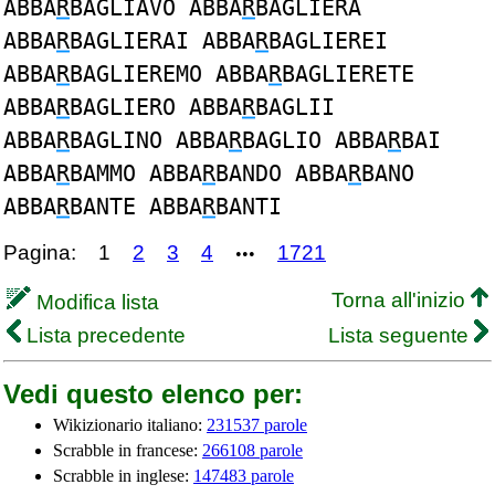
ABBA
R
BAGLIAVO ABBA
R
BAGLIERA
ABBA
R
BAGLIERAI ABBA
R
BAGLIEREI
ABBA
R
BAGLIEREMO ABBA
R
BAGLIERETE
ABBA
R
BAGLIERO ABBA
R
BAGLII
ABBA
R
BAGLINO ABBA
R
BAGLIO ABBA
R
BAI
ABBA
R
BAMMO ABBA
R
BANDO ABBA
R
BANO
ABBA
R
BANTE ABBA
R
BANTI
Pagina:
1
2
3
4
1721
•••
Torna all'inizio
Modifica lista
Lista precedente
Lista seguente
Vedi questo elenco per:
Wikizionario italiano:
231537 parole
Scrabble in francese:
266108 parole
Scrabble in inglese:
147483 parole