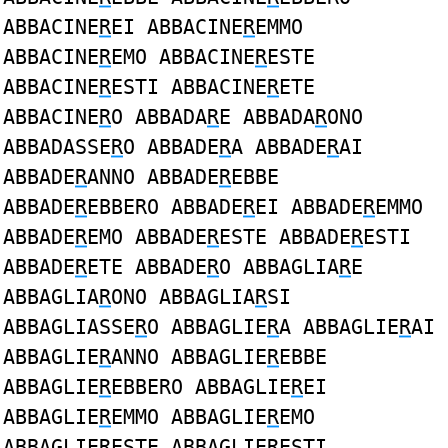
ABBACINE
R
EI ABBACINE
R
EMMO
ABBACINE
R
EMO ABBACINE
R
ESTE
ABBACINE
R
ESTI ABBACINE
R
ETE
ABBACINE
R
O ABBADA
R
E ABBADA
R
ONO
ABBADASSE
R
O ABBADE
R
A ABBADE
R
AI
ABBADE
R
ANNO ABBADE
R
EBBE
ABBADE
R
EBBERO ABBADE
R
EI ABBADE
R
EMMO
ABBADE
R
EMO ABBADE
R
ESTE ABBADE
R
ESTI
ABBADE
R
ETE ABBADE
R
O ABBAGLIA
R
E
ABBAGLIA
R
ONO ABBAGLIA
R
SI
ABBAGLIASSE
R
O ABBAGLIE
R
A ABBAGLIE
R
AI
ABBAGLIE
R
ANNO ABBAGLIE
R
EBBE
ABBAGLIE
R
EBBERO ABBAGLIE
R
EI
ABBAGLIE
R
EMMO ABBAGLIE
R
EMO
ABBAGLIE
R
ESTE ABBAGLIE
R
ESTI