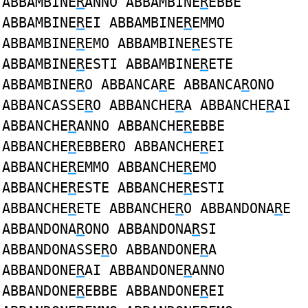
ABBAMBINE
R
ANNO ABBAMBINE
R
EBBE
ABBAMBINE
R
EI ABBAMBINE
R
EMMO
ABBAMBINE
R
EMO ABBAMBINE
R
ESTE
ABBAMBINE
R
ESTI ABBAMBINE
R
ETE
ABBAMBINE
R
O ABBANCA
R
E ABBANCA
R
ONO
ABBANCASSE
R
O ABBANCHE
R
A ABBANCHE
R
AI
ABBANCHE
R
ANNO ABBANCHE
R
EBBE
ABBANCHE
R
EBBERO ABBANCHE
R
EI
ABBANCHE
R
EMMO ABBANCHE
R
EMO
ABBANCHE
R
ESTE ABBANCHE
R
ESTI
ABBANCHE
R
ETE ABBANCHE
R
O ABBANDONA
R
E
ABBANDONA
R
ONO ABBANDONA
R
SI
ABBANDONASSE
R
O ABBANDONE
R
A
ABBANDONE
R
AI ABBANDONE
R
ANNO
ABBANDONE
R
EBBE ABBANDONE
R
EI