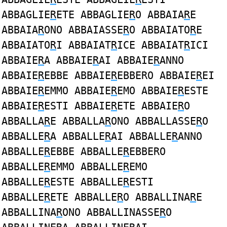
ABBAGLIE
R
ETE ABBAGLIE
R
O ABBAIA
R
E
ABBAIA
R
ONO ABBAIASSE
R
O ABBAIATO
R
E
ABBAIATO
R
I ABBAIAT
R
ICE ABBAIAT
R
ICI
ABBAIE
R
A ABBAIE
R
AI ABBAIE
R
ANNO
ABBAIE
R
EBBE ABBAIE
R
EBBERO ABBAIE
R
EI
ABBAIE
R
EMMO ABBAIE
R
EMO ABBAIE
R
ESTE
ABBAIE
R
ESTI ABBAIE
R
ETE ABBAIE
R
O
ABBALLA
R
E ABBALLA
R
ONO ABBALLASSE
R
O
ABBALLE
R
A ABBALLE
R
AI ABBALLE
R
ANNO
ABBALLE
R
EBBE ABBALLE
R
EBBERO
ABBALLE
R
EMMO ABBALLE
R
EMO
ABBALLE
R
ESTE ABBALLE
R
ESTI
ABBALLE
R
ETE ABBALLE
R
O ABBALLINA
R
E
ABBALLINA
R
ONO ABBALLINASSE
R
O