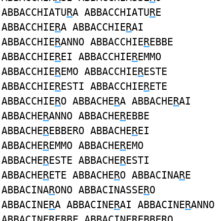
ABBACCHIATU
R
A ABBACCHIATU
R
E
ABBACCHIE
R
A ABBACCHIE
R
AI
ABBACCHIE
R
ANNO ABBACCHIE
R
EBBE
ABBACCHIE
R
EI ABBACCHIE
R
EMMO
ABBACCHIE
R
EMO ABBACCHIE
R
ESTE
ABBACCHIE
R
ESTI ABBACCHIE
R
ETE
ABBACCHIE
R
O ABBACHE
R
A ABBACHE
R
AI
ABBACHE
R
ANNO ABBACHE
R
EBBE
ABBACHE
R
EBBERO ABBACHE
R
EI
ABBACHE
R
EMMO ABBACHE
R
EMO
ABBACHE
R
ESTE ABBACHE
R
ESTI
ABBACHE
R
ETE ABBACHE
R
O ABBACINA
R
E
ABBACINA
R
ONO ABBACINASSE
R
O
ABBACINE
R
A ABBACINE
R
AI ABBACINE
R
ANNO
ABBACINE
R
EBBE ABBACINE
R
EBBERO