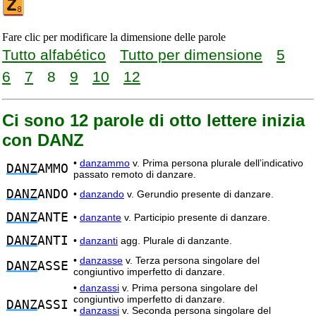
Fare clic per modificare la dimensione delle parole
Tutto alfabético
Tutto per dimensione
5
6
7
8
9
10
12
Ci sono 12 parole di otto lettere inizia
con DANZ
•
danzammo
v. Prima persona plurale dell’indicativo
DANZ
AMMO
passato remoto di danzare.
DANZ
ANDO
•
danzando
v. Gerundio presente di danzare.
DANZ
ANTE
•
danzante
v. Participio presente di danzare.
DANZ
ANTI
•
danzanti
agg. Plurale di danzante.
•
danzasse
v. Terza persona singolare del
DANZ
ASSE
congiuntivo imperfetto di danzare.
•
danzassi
v. Prima persona singolare del
congiuntivo imperfetto di danzare.
DANZ
ASSI
•
danzassi
v. Seconda persona singolare del