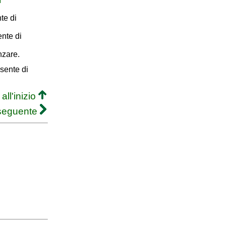
te di
ente di
nzare.
sente di
all'inizio
 seguente