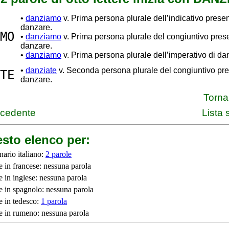
•
danziamo
v. Prima persona plurale dell’indicativo presen
danzare.
MO
•
danziamo
v. Prima persona plurale del congiuntivo pres
danzare.
•
danziamo
v. Prima persona plurale dell’imperativo di da
•
danziate
v. Seconda persona plurale del congiuntivo pre
TE
danzare.
Torna 
ecedente
Lista
sto elenco per:
nario italiano:
2 parole
e in francese: nessuna parola
e in inglese: nessuna parola
e in spagnolo: nessuna parola
e in tedesco:
1 parola
e in rumeno: nessuna parola