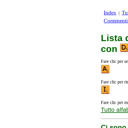
Index
Tut
|
Contenent
Lista 
con
Fare clic per se
Fare clic per r
Fare clic per m
Tutto alfa
Ci sono 