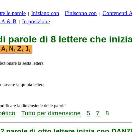
te le parole
Iniziano con
Finiscono con
Contenenti 
|
|
|
i A & B
In posizione
|
di parole di 8 lettere che iniz
lezionare la sesta lettera
imuovere la quinta lettera
odificare la dimensione delle parole
bético
Tutto per dimensione
5
7
8
2 parole di otto lettere inizia con DANZ