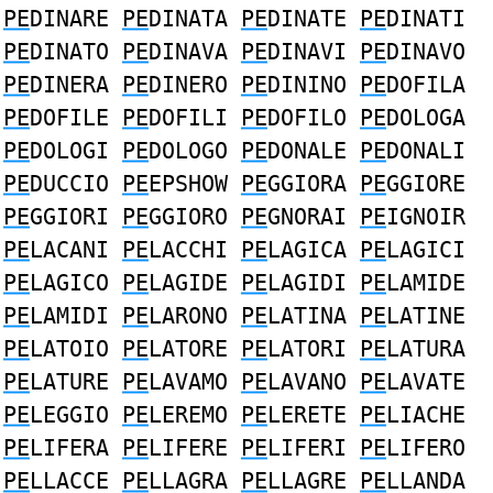
PE
DINARE
PE
DINATA
PE
DINATE
PE
DINATI
PE
DINATO
PE
DINAVA
PE
DINAVI
PE
DINAVO
PE
DINERA
PE
DINERO
PE
DININO
PE
DOFILA
PE
DOFILE
PE
DOFILI
PE
DOFILO
PE
DOLOGA
PE
DOLOGI
PE
DOLOGO
PE
DONALE
PE
DONALI
PE
DUCCIO
PE
EPSHOW
PE
GGIORA
PE
GGIORE
PE
GGIORI
PE
GGIORO
PE
GNORAI
PE
IGNOIR
PE
LACANI
PE
LACCHI
PE
LAGICA
PE
LAGICI
PE
LAGICO
PE
LAGIDE
PE
LAGIDI
PE
LAMIDE
PE
LAMIDI
PE
LARONO
PE
LATINA
PE
LATINE
PE
LATOIO
PE
LATORE
PE
LATORI
PE
LATURA
PE
LATURE
PE
LAVAMO
PE
LAVANO
PE
LAVATE
PE
LEGGIO
PE
LEREMO
PE
LERETE
PE
LIACHE
PE
LIFERA
PE
LIFERE
PE
LIFERI
PE
LIFERO
PE
LLACCE
PE
LLAGRA
PE
LLAGRE
PE
LLANDA