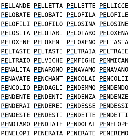
PE
LLANDE
PE
LLETTA
PE
LLETTE
PE
LLICCE
PE
LOBATE
PE
LOBATI
PE
LOFILA
PE
LOFILE
PE
LOFILI
PE
LOFILO
PE
LOSINA
PE
LOSINE
PE
LOSITA
PE
LOTARI
PE
LOTARO
PE
LOXENA
PE
LOXENE
PE
LOXENI
PE
LOXENO
PE
LTASTA
PE
LTASTE
PE
LTASTI
PE
LTRAIA
PE
LTRAIE
PE
LTRAIO
PE
LVICHE
PE
MFIGHI
PE
MMICAN
PE
NALITA
PE
NARONO
PE
NAVAMO
PE
NAVANO
PE
NAVATE
PE
NCHANT
PE
NCOLAI
PE
NCOLII
PE
NCOLIO
PE
NDAGLI
PE
NDEMMO
PE
NDENDO
PE
NDENTE
PE
NDENTI
PE
NDENZA
PE
NDENZE
PE
NDERAI
PE
NDEREI
PE
NDESSE
PE
NDESSI
PE
NDESTE
PE
NDESTI
PE
NDETTE
PE
NDETTI
PE
NDIAMO
PE
NDIATE
PE
NDOLAI
PE
NELOPE
PE
NELOPI
PE
NERATA
PE
NERATE
PE
NEREMO