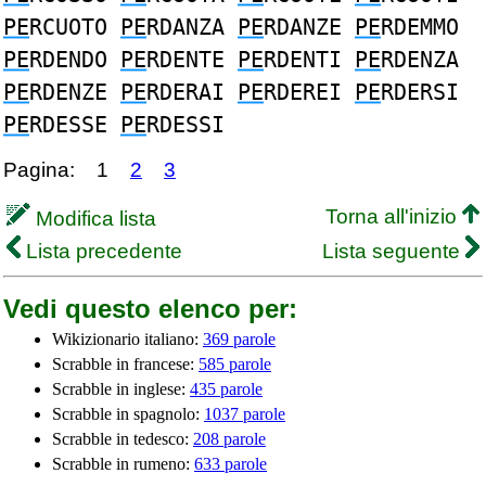
PE
RCUOTO
PE
RDANZA
PE
RDANZE
PE
RDEMMO
PE
RDENDO
PE
RDENTE
PE
RDENTI
PE
RDENZA
PE
RDENZE
PE
RDERAI
PE
RDEREI
PE
RDERSI
PE
RDESSE
PE
RDESSI
Pagina:
1
2
3
Torna all'inizio
Modifica lista
Lista precedente
Lista seguente
Vedi questo elenco per:
Wikizionario italiano:
369 parole
Scrabble in francese:
585 parole
Scrabble in inglese:
435 parole
Scrabble in spagnolo:
1037 parole
Scrabble in tedesco:
208 parole
Scrabble in rumeno:
633 parole