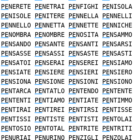
PE
NERETE
PE
NETRAI
PE
NFIGHI
PE
NISOLA
PE
NISOLE
PE
NITERE
PE
NNELLA
PE
NNELLI
PE
NNELLO
PE
NNETTA
PE
NNETTE
PE
NNICHE
PE
NOMBRA
PE
NOMBRE
PE
NOSITA
PE
NSAMMO
PE
NSANDO
PE
NSANTE
PE
NSANTI
PE
NSARSI
PE
NSASSE
PE
NSASSI
PE
NSASTE
PE
NSASTI
PE
NSATOI
PE
NSERAI
PE
NSEREI
PE
NSIAMO
PE
NSIATE
PE
NSIERE
PE
NSIERI
PE
NSIERO
PE
NSIONA
PE
NSIONE
PE
NSIONI
PE
NSIONO
PE
NTARCA
PE
NTATLO
PE
NTENDO
PE
NTENTE
PE
NTENTI
PE
NTIAMO
PE
NTIATE
PE
NTIMMO
PE
NTIRAI
PE
NTIREI
PE
NTIRSI
PE
NTISSE
PE
NTISSI
PE
NTISTE
PE
NTISTI
PE
NTOLAI
PE
NTOSIO
PE
NTOTAL
PE
NTRITE
PE
NTRITI
PE
NURIAI
PE
NURINO
PE
NZIGLI
PE
NZOLAI