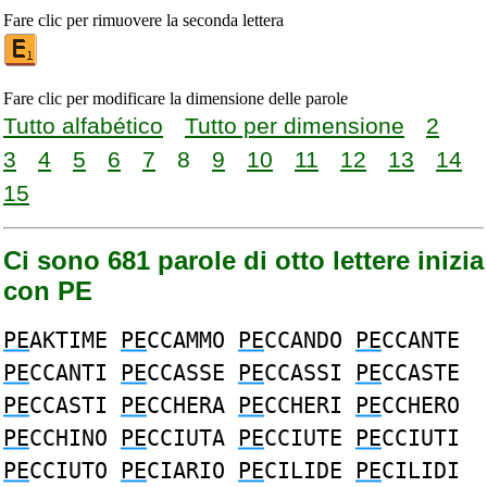
Fare clic per rimuovere la seconda lettera
Fare clic per modificare la dimensione delle parole
Tutto alfabético
Tutto per dimensione
2
3
4
5
6
7
8
9
10
11
12
13
14
15
Ci sono 681 parole di otto lettere inizia
con PE
PE
AKTIME
PE
CCAMMO
PE
CCANDO
PE
CCANTE
PE
CCANTI
PE
CCASSE
PE
CCASSI
PE
CCASTE
PE
CCASTI
PE
CCHERA
PE
CCHERI
PE
CCHERO
PE
CCHINO
PE
CCIUTA
PE
CCIUTE
PE
CCIUTI
PE
CCIUTO
PE
CIARIO
PE
CILIDE
PE
CILIDI