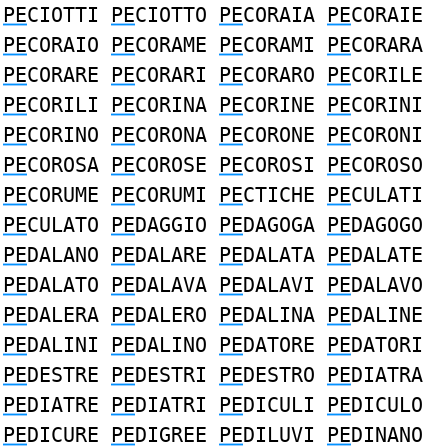
PE
CIOTTI
PE
CIOTTO
PE
CORAIA
PE
CORAIE
PE
CORAIO
PE
CORAME
PE
CORAMI
PE
CORARA
PE
CORARE
PE
CORARI
PE
CORARO
PE
CORILE
PE
CORILI
PE
CORINA
PE
CORINE
PE
CORINI
PE
CORINO
PE
CORONA
PE
CORONE
PE
CORONI
PE
COROSA
PE
COROSE
PE
COROSI
PE
COROSO
PE
CORUME
PE
CORUMI
PE
CTICHE
PE
CULATI
PE
CULATO
PE
DAGGIO
PE
DAGOGA
PE
DAGOGO
PE
DALANO
PE
DALARE
PE
DALATA
PE
DALATE
PE
DALATO
PE
DALAVA
PE
DALAVI
PE
DALAVO
PE
DALERA
PE
DALERO
PE
DALINA
PE
DALINE
PE
DALINI
PE
DALINO
PE
DATORE
PE
DATORI
PE
DESTRE
PE
DESTRI
PE
DESTRO
PE
DIATRA
PE
DIATRE
PE
DIATRI
PE
DICULI
PE
DICULO
PE
DICURE
PE
DIGREE
PE
DILUVI
PE
DINANO