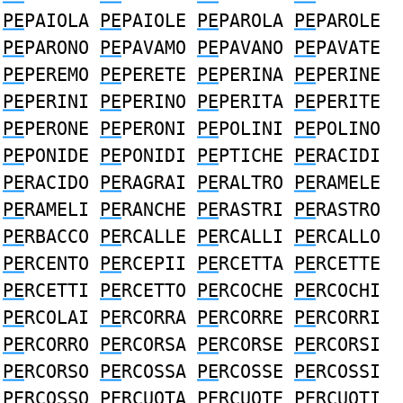
PE
PAIOLA
PE
PAIOLE
PE
PAROLA
PE
PAROLE
PE
PARONO
PE
PAVAMO
PE
PAVANO
PE
PAVATE
PE
PEREMO
PE
PERETE
PE
PERINA
PE
PERINE
PE
PERINI
PE
PERINO
PE
PERITA
PE
PERITE
PE
PERONE
PE
PERONI
PE
POLINI
PE
POLINO
PE
PONIDE
PE
PONIDI
PE
PTICHE
PE
RACIDI
PE
RACIDO
PE
RAGRAI
PE
RALTRO
PE
RAMELE
PE
RAMELI
PE
RANCHE
PE
RASTRI
PE
RASTRO
PE
RBACCO
PE
RCALLE
PE
RCALLI
PE
RCALLO
PE
RCENTO
PE
RCEPII
PE
RCETTA
PE
RCETTE
PE
RCETTI
PE
RCETTO
PE
RCOCHE
PE
RCOCHI
PE
RCOLAI
PE
RCORRA
PE
RCORRE
PE
RCORRI
PE
RCORRO
PE
RCORSA
PE
RCORSE
PE
RCORSI
PE
RCORSO
PE
RCOSSA
PE
RCOSSE
PE
RCOSSI
PE
RCOSSO
PE
RCUOTA
PE
RCUOTE
PE
RCUOTI