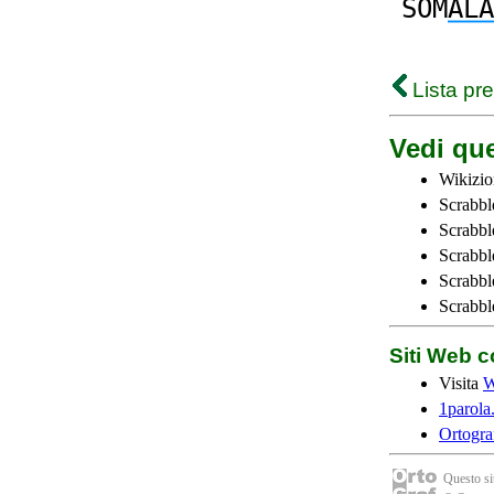
SOM
ALA
Lista pr
Vedi que
Wikizio
Scrabbl
Scrabbl
Scrabbl
Scrabbl
Scrabbl
Siti Web c
Visita
W
1parola.
Ortogra
Questo sit