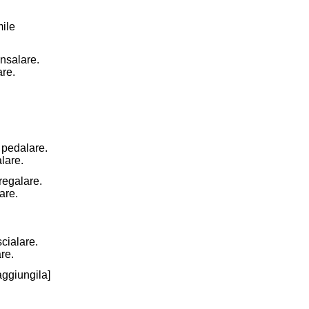
mile
insalare.
are.
 pedalare.
lare.
regalare.
are.
scialare.
re.
aggiungila]