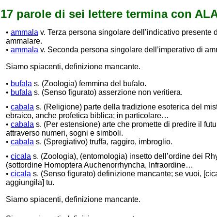
17 parole di sei lettere termina con AL
•
ammala
v. Terza persona singolare dell’indicativo presente d
ammalare.
•
ammala
v. Seconda persona singolare dell’imperativo di am
Siamo spiacenti, definizione mancante.
•
bufala
s. (Zoologia) femmina del bufalo.
•
bufala
s. (Senso figurato) asserzione non veritiera.
•
cabala
s. (Religione) parte della tradizione esoterica del mis
ebraico, anche profetica biblica; in particolare…
•
cabala
s. (Per estensione) arte che promette di predire il futu
attraverso numeri, sogni e simboli.
•
cabala
s. (Spregiativo) truffa, raggiro, imbroglio.
•
cicala
s. (Zoologia), (entomologia) insetto dell’ordine dei R
(sottordine Homoptera Auchenorrhyncha, Infraordine…
•
cicala
s. (Senso figurato) definizione mancante; se vuoi, [cic
aggiungila] tu.
Siamo spiacenti, definizione mancante.