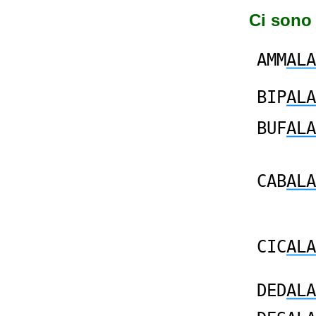
Ci sono 
AMM
ALA
BIP
ALA
BUF
ALA
CAB
ALA
CIC
ALA
DED
ALA