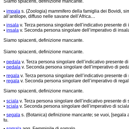
Siamo spiacenti, definizione mancante.
•
impala
s. (Zoologia) mammifero della famiglia dei Bovidi, si
all’antilope, diffuso nelle savane dell’Africa…
•
insala
v. Terza persona singolare dell’indicativo presente di 
•
insala
v. Seconda persona singolare dell’imperativo di insal
Siamo spiacenti, definizione mancante.
Siamo spiacenti, definizione mancante.
•
pedala
v. Terza persona singolare dell’indicativo presente di
•
pedala
v. Seconda persona singolare dell’imperativo di peda
•
regala
v. Terza persona singolare dell’indicativo presente di 
•
regala
v. Seconda persona singolare dell’imperativo di regal
Siamo spiacenti, definizione mancante.
•
sciala
v. Terza persona singolare dell’indicativo presente di 
•
sciala
v. Seconda persona singolare dell’imperativo di sciala
•
segala
s. (Botanica) definizione mancante; se vuoi, [segala 
tu.
•
somala
agg. Femminile di somalo.