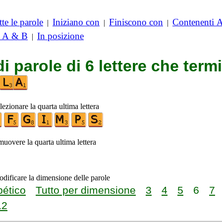
te le parole
Iniziano con
Finiscono con
Contenenti 
|
|
|
i A & B
In posizione
|
di parole di 6 lettere che ter
lezionare la quarta ultima lettera
imuovere la quarta ultima lettera
odificare la dimensione delle parole
bético
Tutto per dimensione
3
4
5
6
7
12