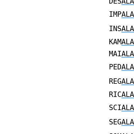
DES
ALA
IMP
ALA
INS
ALA
KAM
ALA
MAI
ALA
PED
ALA
REG
ALA
RIC
ALA
SCI
ALA
SEG
ALA