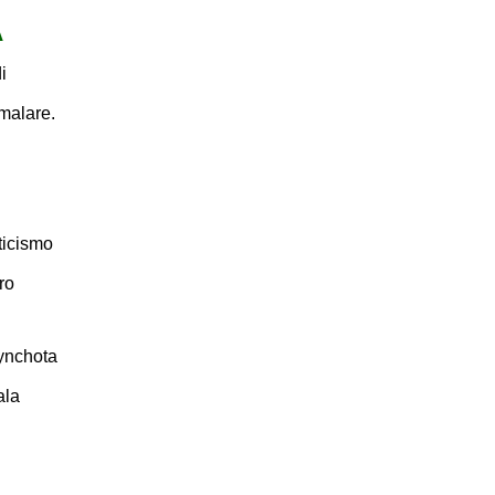
A
i
malare.
ticismo
ro
hynchota
ala