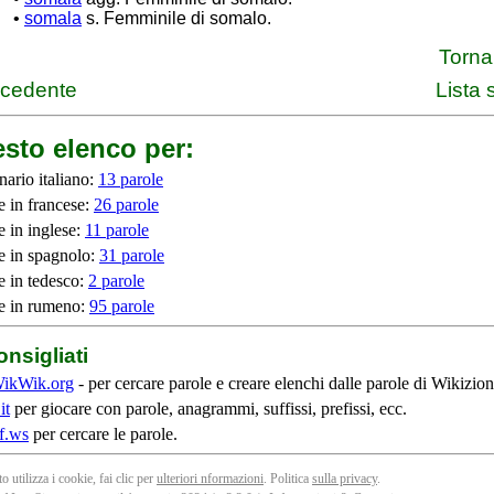
•
somala
s. Femminile di somalo.
Torna 
ecedente
Lista
sto elenco per:
nario italiano:
13 parole
e in francese:
26 parole
e in inglese:
11 parole
e in spagnolo:
31 parole
e in tedesco:
2 parole
e in rumeno:
95 parole
onsigliati
ikWik.org
- per cercare parole e creare elenchi dalle parole di Wikizion
it
per giocare con parole, anagrammi, suffissi, prefissi, ecc.
f.ws
per cercare le parole.
o utilizza i cookie, fai clic per
ulteriori nformazioni
. Politica
sulla privacy
.