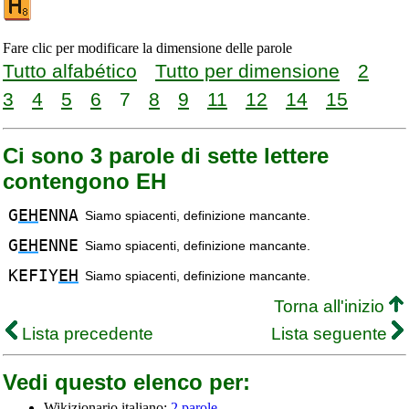
Fare clic per modificare la dimensione delle parole
Tutto alfabético
Tutto per dimensione
2
3
4
5
6
7
8
9
11
12
14
15
Ci sono 3 parole di sette lettere
contengono EH
G
EH
ENNA
Siamo spiacenti, definizione mancante.
G
EH
ENNE
Siamo spiacenti, definizione mancante.
KEFIY
EH
Siamo spiacenti, definizione mancante.
Torna all'inizio
Lista precedente
Lista seguente
Vedi questo elenco per:
Wikizionario italiano:
2 parole