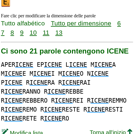
Fare clic per modificare la dimensione delle parole
Tutto alfabético
Tutto per dimensione
6
7
8
9
10
11
13
Ci sono 21 parole contengono ICENE
APER
ICENE
EP
ICENE
L
ICENE
M
ICENE
A
M
ICENE
E M
ICENE
I M
ICENE
O N
ICENE
P
ICENE
R
ICENE
RA R
ICENE
RAI
R
ICENE
RANNO R
ICENE
REBBE
R
ICENE
REBBERO R
ICENE
REI R
ICENE
REMMO
R
ICENE
REMO R
ICENE
RESTE R
ICENE
RESTI
R
ICENE
RETE R
ICENE
RO
Torna all'inizio
Modifica lista