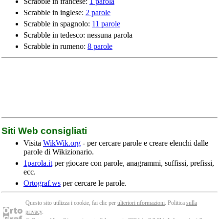
Scrabble in francese:
1 parola
Scrabble in inglese:
2 parole
Scrabble in spagnolo:
11 parole
Scrabble in tedesco: nessuna parola
Scrabble in rumeno:
8 parole
Siti Web consigliati
Visita
WikWik.org
- per cercare parole e creare elenchi dalle
parole di Wikizionario.
1parola.it
per giocare con parole, anagrammi, suffissi, prefissi,
ecc.
Ortograf.ws
per cercare le parole.
Questo sito utilizza i cookie, fai clic per
ulteriori nformazioni
. Politica
sulla
privacy
.