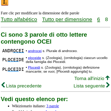
Fare clic per modificare la dimensione delle parole
Tutto alfabético
Tutto per dimensione
6
8
Ci sono 3 parole di otto lettere
contengono OCEI
ANDR
OCEI
•
androcei
s. Plurale di androceo.
•
ploceide
s. (Zoologia), (ornitologia) ciascun uccello
PL
OCEI
DE
della famiglia dei Ploceidi.
•
Ploceidi
s. (Zoologia), (ornitologia) definizione
PL
OCEI
DI
mancante; se vuoi, [Ploceidi aggiungila] tu.
Torna all'inizio
Lista precedente
Lista seguente
Vedi questo elenco per:
Wikizionario italiano:
3 parole