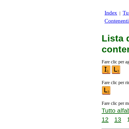
Index
Tut
|
Contenent
Lista 
cont
Fare clic per a
Fare clic per r
Fare clic per m
Tutto alfa
12
13