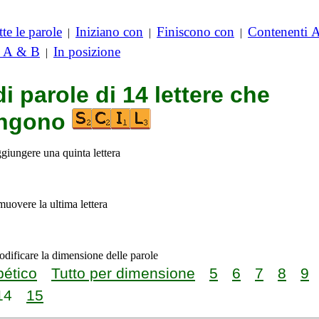
te le parole
Iniziano con
Finiscono con
Contenenti 
|
|
|
i A & B
In posizione
|
di parole di 14 lettere che
engono
ggiungere una quinta lettera
imuovere la ultima lettera
odificare la dimensione delle parole
bético
Tutto per dimensione
5
6
7
8
9
14
15