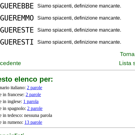
GUEREBBE
Siamo spiacenti, definizione mancante.
GUEREMMO
Siamo spiacenti, definizione mancante.
GUERESTE
Siamo spiacenti, definizione mancante.
GUERESTI
Siamo spiacenti, definizione mancante.
Torna 
ecedente
Lista
sto elenco per:
nario italiano:
2 parole
e in francese:
2 parole
e in inglese:
1 parola
e in spagnolo:
2 parole
e in tedesco: nessuna parola
e in rumeno:
13 parole