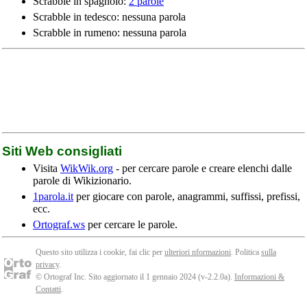
Scrabble in spagnolo:
2 parole
Scrabble in tedesco: nessuna parola
Scrabble in rumeno: nessuna parola
Siti Web consigliati
Visita
WikWik.org
- per cercare parole e creare elenchi dalle
parole di Wikizionario.
1parola.it
per giocare con parole, anagrammi, suffissi, prefissi,
ecc.
Ortograf.ws
per cercare le parole.
Questo sito utilizza i cookie, fai clic per
ulteriori nformazioni
. Politica
sulla
privacy
.
© Ortograf Inc. Sito aggiornato il 1 gennaio 2024 (v-2.2.0
a
).
Informazioni &
Contatti
.