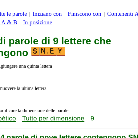
te le parole
Iniziano con
Finiscono con
Contenenti 
|
|
|
i A & B
In posizione
|
di parole di 9 lettere che
engono
ggiungere una quinta lettera
imuovere la ultima lettera
odificare la dimensione delle parole
bético
Tutto per dimensione
9
 4 parole di nove lettere contengono S