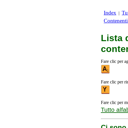
Index
Tut
|
Contenent
Lista 
cont
Fare clic per a
Fare clic per r
Fare clic per m
Tutto alfa
Ci sono