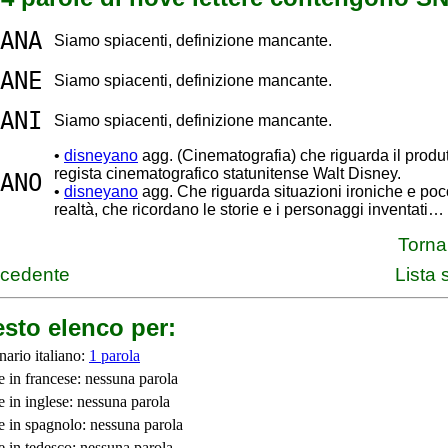
ANA
Siamo spiacenti, definizione mancante.
ANE
Siamo spiacenti, definizione mancante.
ANI
Siamo spiacenti, definizione mancante.
•
disneyano
agg. (Cinematografia) che riguarda il produt
regista cinematografico statunitense Walt Disney.
ANO
•
disneyano
agg. Che riguarda situazioni ironiche e poco
realtà, che ricordano le storie e i personaggi inventati…
Torna 
ecedente
Lista
sto elenco per:
nario italiano:
1 parola
e in francese: nessuna parola
e in inglese: nessuna parola
e in spagnolo: nessuna parola
e in tedesco: nessuna parola