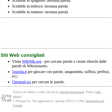
Scrabble in spagnolo: nessuna parola
Scrabble in tedesco: nessuna parola
Scrabble in rumeno: nessuna parola
Siti Web consigliati
Visita
WikWik.org
- per cercare parole e creare elenchi dalle
parole di Wikizionario.
1parola.it
per giocare con parole, anagrammi, suffissi, prefissi,
ecc.
Ortograf.ws
per cercare le parole.
Questo sito utilizza i cookie, fai clic per
ulteriori nformazioni
. Politica
sulla
privacy
.
© Ortograf Inc. Sito aggiornato il 1 gennaio 2024 (v-2.2.0
b
).
Informazioni &
Contatti
.